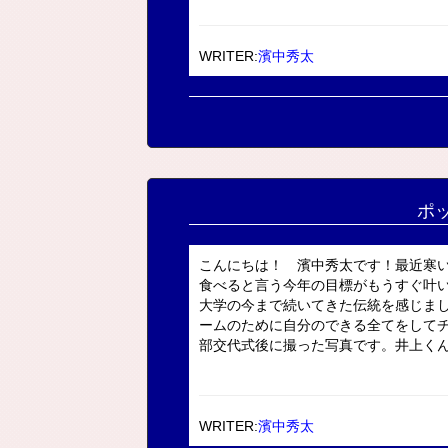
WRITER:
濱中秀太
ポ
こんにちは！ 濱中秀太です！最近寒
食べると言う今年の目標がもうすぐ叶
大学の今まで続いてきた伝統を感じま
ームのために自分のできる全てをして
部交代式後に撮った写真です。井上くんの
WRITER:
濱中秀太