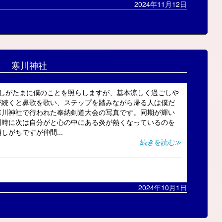
2024年11月12日
寒川神社
差しがたまに僕のことを照らしますが、基本涼しく過ごしや
が続くと鼻歌を歌い、ステップを踏みながら帰る人は僕だ
寒川神社で行われた奉納剣道大会の写真です。同期が輝い
同時に次は自分がと心の中にある炎が熱くなっているのを
がちですが仲間...
続きを読む≫
2024年10月1日