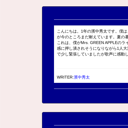
こんにちは。1年の濱中秀太です。僕
が今のところまだ耐えています。夏の
これは、僕がMrs. GREEN APP
感に押し潰されそうになりながら1人
で少し緊張していましたが歌声に感動して
WRITER:
濱中秀太