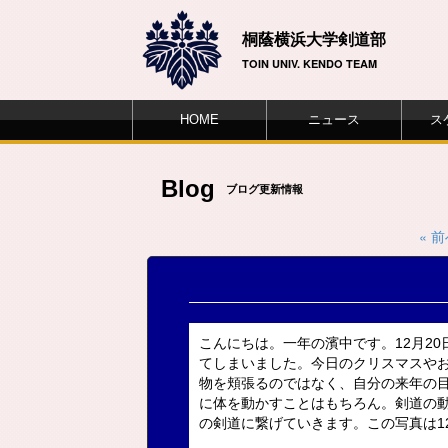
桐蔭横浜大学剣道部
TOIN UNIV. KENDO TEAM
HOME
ニュース
ス
Blog
ブログ更新情報
« 
こんにちは。一年の濱中です。12月2
てしまいました。今日のクリスマスや
物を頬張るのではなく、自分の来年の
に体を動かすことはもちろん。剣道の
の剣道に繋げていきます。この写真は12月