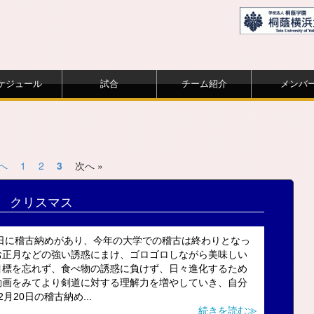
ケジュール
試合
チーム紹介
メンバ
前へ
1
2
3
次へ »
クリスマス
0日に稽古納めがあり、今年の大学での稽古は終わりとなっ
お正月などの強い誘惑にまけ、ゴロゴロしながら美味しい
目標を忘れず、食べ物の誘惑に負けず、日々進化するため
動画をみてより剣道に対する理解力を増やしていき、自分
20日の稽古納め...
続きを読む≫