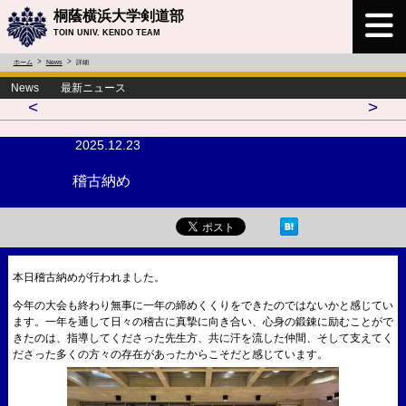
桐蔭横浜大学剣道部
TOIN UNIV. KENDO TEAM
ホーム
News
詳細
News 最新ニュース
<
>
2025.12.23
稽古納め
本日稽古納めが行われました。
今年の大会も終わり無事に一年の締めくくりをできたのではないかと感じてい
ます。一年を通して日々の稽古に真摯に向き合い、心身の鍛錬に励むことがで
きたのは、指導してくださった先生方、共に汗を流した仲間、そして支えてく
ださった多くの方々の存在があったからこそだと感じています。