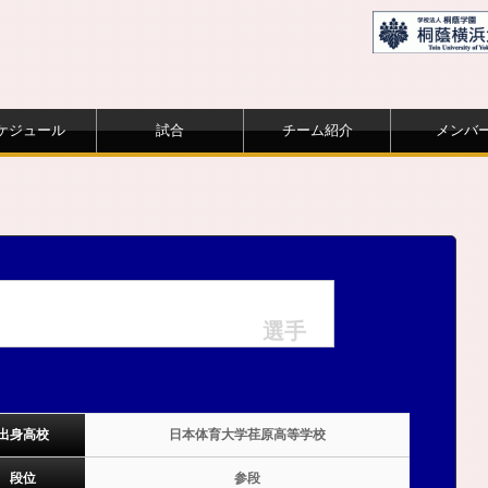
ケジュール
試合
チーム紹介
メンバ
選手
出身高校
日本体育大学荏原高等学校
段位
参段