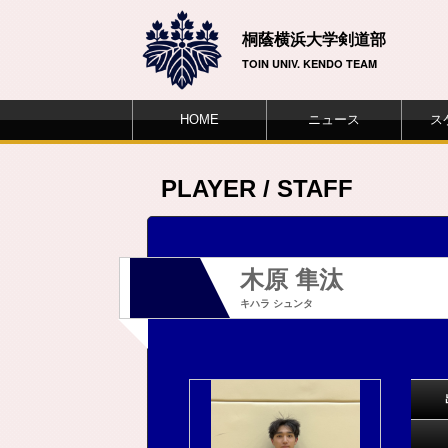
桐蔭横浜大学剣道部
TOIN UNIV. KENDO TEAM
HOME
ニュース
ス
PLAYER / STAFF
木原 隼汰
キハラ シュンタ