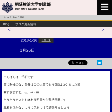
桐蔭横浜大学剣道部
TOIN UNIV. KENDO TEAM
ホーム
Blog
詳細
Blog ブログ更新情報
<
>
2018-1-26
リリース
1月26日
こんばんは！千石です！
雪に耐性のない自分はこの大雪でもう5回はコケました笑
寒すぎますね…(((・ω・)))
とうとうテストも終わり明日から部活再開です！！
風邪をひかないように気をつけて頑張りましょう！！