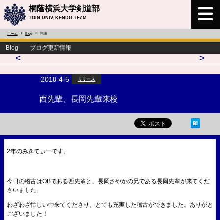
桐蔭横浜大学剣道部
TOIN UNIV. KENDO TEAM
ホーム
Blog
詳細
Blog ブログ更新情報
<
>
2018-4-5
リリース
西先輩、長岡先輩来校
2年のみきてぃーです。
今日の稽古はOBである西先輩と、長岡さやかの兄である長岡先輩が来てくだ
さいました。
わざわざ忙しい中来てくださり、とても充実した稽古ができました。ありがと
ございました！