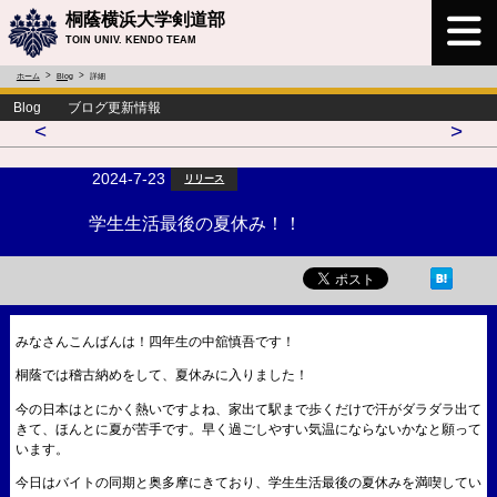
桐蔭横浜大学剣道部
TOIN UNIV. KENDO TEAM
ホーム
Blog
詳細
Blog ブログ更新情報
<
>
2024-7-23
リリース
学生生活最後の夏休み！！
みなさんこんばんは！四年生の中舘慎吾です！
桐蔭では稽古納めをして、夏休みに入りました！
今の日本はとにかく熱いですよね、家出て駅まで歩くだけで汗がダラダラ出て
きて、ほんとに夏が苦手です。早く過ごしやすい気温にならないかなと願って
います。
今日はバイトの同期と奥多摩にきており、学生生活最後の夏休みを満喫してい