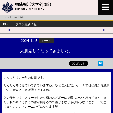
桐蔭横浜大学剣道部
TOIN UNIV. KENDO TEAM
ホーム
Blog
詳細
Blog ブログ更新情報
<
>
2024-11-5
リリース
人肌恋しくなってきました。
こんにちは。一年の益田です。
だんだん冬に近づいてきていますね。冬と言えば雪。そう！私は出身が青森県
です。青森といえば雪！ですよね。
冬の帰省では、スキーをしたり初のスノボーに挑戦したいと思ってます。ま
た、私の家には多くの雪が積もるので雪かきなども頑張らないとなーって思っ
てます。いいトレーニングになります笑