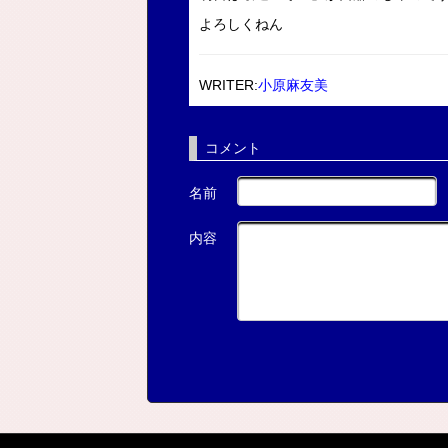
よろしくねん
WRITER:
小原麻友美
コメント
名前
内容