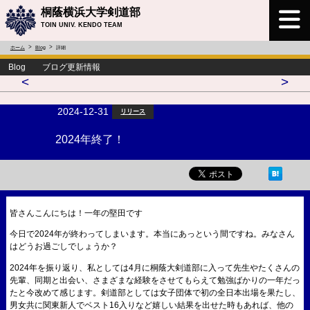
桐蔭横浜大学剣道部
TOIN UNIV. KENDO TEAM
ホーム
Blog
詳細
Blog ブログ更新情報
<
>
2024-12-31
リリース
2024年終了！
皆さんこんにちは！一年の堅田です
今日で2024年が終わってしまいます。本当にあっという間ですね。みなさん
はどうお過ごしでしょうか？
2024年を振り返り、私としては4月に桐蔭大剣道部に入って先生やたくさんの
先輩、同期と出会い、さまざまな経験をさせてもらえて勉強ばかりの一年だっ
たと今改めて感じます。剣道部としては女子団体で初の全日本出場を果たし、
男女共に関東新人でベスト16入りなど嬉しい結果を出せた時もあれば、他の