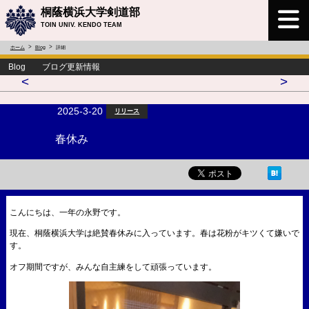
桐蔭横浜大学剣道部
TOIN UNIV. KENDO TEAM
ホーム
Blog
詳細
Blog ブログ更新情報
<
>
2025-3-20
リリース
春休み
こんにちは、一年の永野です。
現在、桐蔭横浜大学は絶賛春休みに入っています。春は花粉がキツくて嫌いで
す。
オフ期間ですが、みんな自主練をして頑張っています。