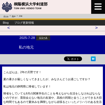
桐蔭横浜大学剣道部
TOIN UNIV. KENDO TEAM
ホーム
Blog
詳細
Blog ブログ更新情報
<
>
2025-7-28
リリース
私の地元
こんばんは。2年の天野です！
夏の暑さが厳しくなってきましたが、みなさんどうお過ごしですか？
私は地元の静岡県に帰省しています！
帰省をしていても9月の関東学生のことを考えながら生活をしなければならな
いのですが、普段会えない地元の友達や、高校の同期と会うことができる大切
な時間でもあるので夏休みを満喫しながら頑張るといったメリハリのある生活