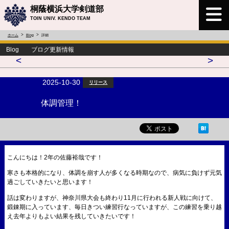
桐蔭横浜大学剣道部
TOIN UNIV. KENDO TEAM
ホーム
Blog
詳細
Blog ブログ更新情報
<
>
2025-10-30
リリース
体調管理！
こんにちは！2年の佐藤裕哉です！
寒さも本格的になり、体調を崩す人が多くなる時期なので、病気に負けず元気
過ごしていきたいと思います！
話は変わりますが、神奈川県大会も終わり11月に行われる新人戦に向けて、
鍛錬期に入っています、毎日きつい練習行なっていますが、この練習を乗り越
え去年よりもよい結果を残していきたいです！