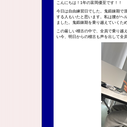
こんにちは！1年の富岡優至です！！
今日は自由練習日でした。鬼鍛錬期で
する人もいたと思います。私は腰がヘ
ました。鬼鍛錬期を乗り越えていくた
この厳しい稽古の中で、全員で乗り越
い今、明日からの稽古も声を出して全