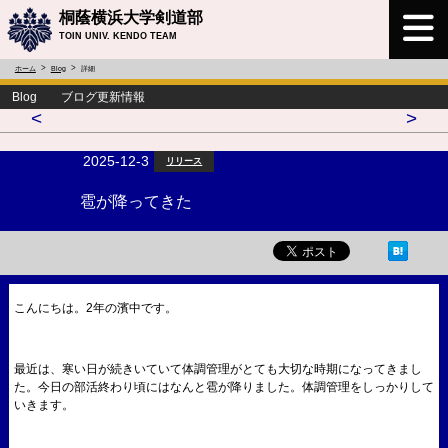
桐蔭横浜大学剣道部
TOIN UNIV. KENDO TEAM
ホーム
Blog
詳細
Blog ブログ更新情報
<
>
2025-12-3
リリース
雹が降ってきた
こんにちは。2年の濱中です。
最近は、寒い日が続きいていて体調管理がとても大切な時期になってきまし
た。今日の部活終わり頃にはなんと雹が降りました。体調管理をしっかりして
いきます。