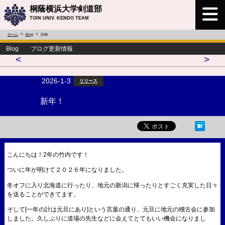
桐蔭横浜大学剣道部
TOIN UNIV. KENDO TEAM
ホーム
Blog
詳細
Blog ブログ更新情報
<
>
2026-1-3
リリース
新年！
こんにちは！2年の竹内です！
ついに年が明けて２０２６年になりました。
冬オフに入り北海道に行ったり、地元の新潟に帰ったりとすごく充実した日々
を送ることができてます。
そして[一年の計は元旦にあり]という言葉の通り、元旦に地元の稽古会に参加
しました。久しぶりに道場の先生などに会えてとてもいい機会になりまし