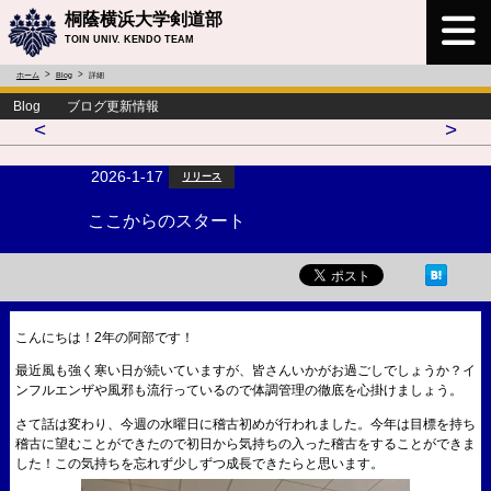
桐蔭横浜大学剣道部
TOIN UNIV. KENDO TEAM
ホーム
Blog
詳細
Blog ブログ更新情報
<
>
2026-1-17
リリース
ここからのスタート
こんにちは！2年の阿部です！
最近風も強く寒い日が続いていますが、皆さんいかがお過ごしでしょうか？イ
ンフルエンザや風邪も流行っているので体調管理の徹底を心掛けましょう。
さて話は変わり、今週の水曜日に稽古初めが行われました。今年は目標を持ち
稽古に望むことができたので初日から気持ちの入った稽古をすることができま
した！この気持ちを忘れず少しずつ成長できたらと思います。