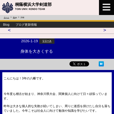
桐蔭横浜大学剣道部
TOIN UNIV. KENDO TEAM
ホーム
Blog
詳細
Blog ブログ更新情報
<
>
2026-1-19
リリース
身体を大きくする
こんにちは！3年の八幡です。
今年度も稽古が始まり、神奈川県大会、関東個人に向けて日々頑張っていま
す。
昨年は大きな個人的な失敗が続いてしまい、周りに迷惑を掛けたし自分も落ち
ていました。今年こそは社会人に向けて勉強や知識を学びたいです。