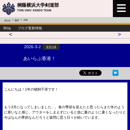
桐蔭横浜大学剣道部
TOIN UNIV. KENDO TEAM
ホーム
Blog
詳細
Blog ブログ更新情報
<
>
2026-3-2
リリース
あいらぶ香港！
こんにちは！1年の猪飼千尋です！
もう3月になってしまいました…。春の季節を迎えたと思ったらまだ冬のよう
に寒いなと感じ、アウターをしまえずにいると急に夏のように暑くなったりと
今はなんの季節なんだろうと疑問に思う日々が続いています。