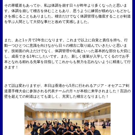
その寒暖差もあってか、私は体調を崩す日々が昨年より多くなったと思いま
す。体調を崩して稽古を休むこともあり、思うように練習が積めないもどかし
さを感じることもありました。稽古だけでなく体調管理も徹底することが剣道
を学ぶ人間として大切な事だと改めて実感しました。
また、あと1ヶ月で2年生になります。これまで以上に自覚と責任を持ち、行
動一つひとつに意識を向けながら日々の稽古に取り組んでいきたいと思いま
す。技術面の向上だけでなく、体調管理や礼儀といった基本的な部分も大切に
し、成長できる1年にしたいです。また、新しく後輩が入学してくるのでお手
本となれる頼れる先輩を目指してこれからも努力を忘れないように精進して行
きます！
さて話は変わりますが、本日は香港から5月に行われるアジア・オセアニア剣
道選手権大会に参加される代表チームの方々が本校に来学されました！言語の
壁を超えての剣道はとても楽しく、充実した稽古となりました！