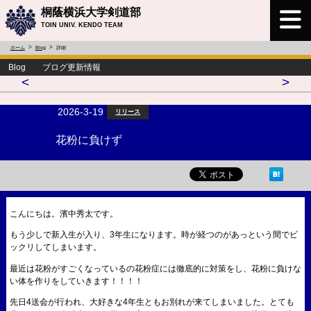
桐蔭横浜大学剣道部
TOIN UNIV. KENDO TEAM
ホーム
Blog
詳細
Blog ブログ更新情報
<
>
2026-3-19
リリース
花粉に負けず
こんにちは。濱中秀太です。
もう少しで新入生が入り、3年生になります。時が経つのがあっという間でビ
ックリしてしまいます。
最近は花粉がすごくなっているの花粉症には徹底的に対策をし、花粉に負けな
い体を作りをしていきます！！！！
先日4送会が行われ、大好きな4年生ともお別れが来てしまいました。とても