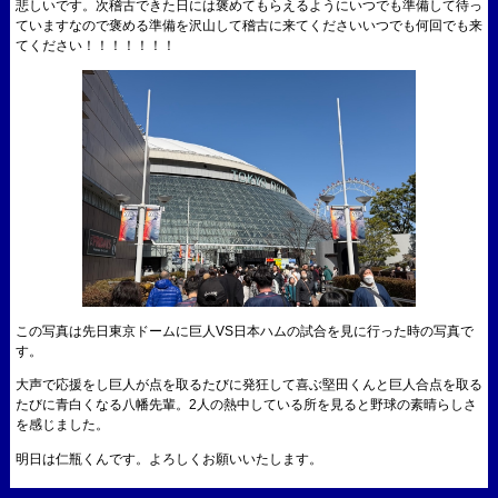
悲しいです。次稽古できた日には褒めてもらえるようにいつでも準備して待っ
ていますなので褒める準備を沢山して稽古に来てくださいいつでも何回でも来
てください！！！！！！！
この写真は先日東京ドームに巨人VS日本ハムの試合を見に行った時の写真で
す。
大声で応援をし巨人が点を取るたびに発狂して喜ぶ堅田くんと巨人合点を取る
たびに青白くなる八幡先輩。2人の熱中している所を見ると野球の素晴らしさ
を感じました。
明日は仁瓶くんです。よろしくお願いいたします。