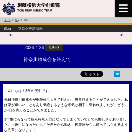
桐蔭横浜大学剣道部
TOIN UNIV. KENDO TEAM
ホーム
Blog
詳細
Blog ブログ更新情報
<
>
2026-4-26
リリース
神奈川錬成会を終えて
こんにちは！3年の濱中です。
先日神奈川錬成会が桐蔭横浜大学で行われ、無事終えることができました。私
は家が遠いいこともあり気絶するような眠気と相手に襲われましたが、どうに
かI日を終えることができました。
3年生にもなって指示待ち人間になってしまっていてとても悔しさがありまし
た。上級生になったからこそ自分から動き、後輩達からも頼ってもらえるよう
な先輩になります！