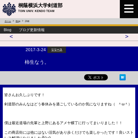
桐蔭横浜大学剣道部
TOIN UNIV. KENDO TEAM
ホーム
Blog
詳細
Blog ブログ更新情報
<
>
2017-3-24
リリース
柿生なう。
皆さんお久しぶりです！
剣道部のみんなはどう春休みを過ごしているのか気になりますね（ ＾ω＾）
僕は最近道場の先輩と上野にあるアメヤ横丁に行ってまいりました！！
この商店街には他にはない活気があり歩くだけでも楽しかったです！良いスト
レス解消になりました✌('ω')