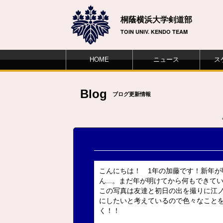
桐蔭横浜大学剣道部
TOIN UNIV. KENDO TEAM
HOME
ニュース
ス
Blog
ブログ更新情報
こんにちは！ 1年の加藤です！新年が
ん...。まだ年が明けてから何もでき
この写真は友達と初日の出を撮りに江ノ
にしたいと考えているので色々なこと
く！！