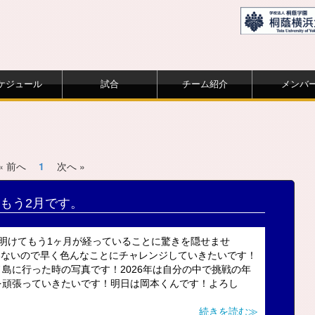
ケジュール
試合
チーム紹介
メンバ
« 前へ
1
次へ »
もう2月です。
明けてもう1ヶ月が経っていることに驚きを隠せませ
ていないので早く色んなことにチャレンジしていきたいです！
島に行った時の写真です！2026年は自分の中で挑戦の年
を頑張っていきたいです！明日は岡本くんです！よろし
続きを読む≫