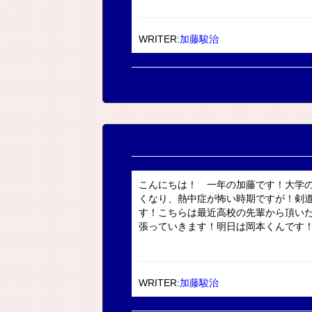
WRITER:
加藤駿治
こんにちは！ 一年の加藤です！大学
くなり、熱中症が怖い時期ですが！剣
す！こちらは最近高校の先輩から頂い
張っていきます！明日は岡本くんです
WRITER:
加藤駿治