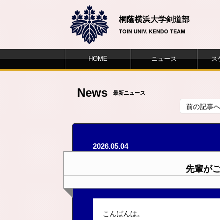
桐蔭横浜大学剣道部
TOIN UNIV. KENDO TEAM
HOME
ニュース
ス
News
最新ニュース
前の記事
2026.05.04
先輩が
こんばんは。