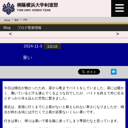
桐蔭横浜大学剣道部
TOIN UNIV. KENDO TEAM
ホーム
Blog
詳細
Blog ブログ更新情報
<
>
2024-11-3
リリース
寒い
今日は稽古が無かったため、昼から晩までバイトをしていました。昼には暖か
く、働いていると汗も滲んでくるような日でしたが、バイトを終えて外に出る
とすっかり冷え込んだ空気に驚きました。
最近は、道場に行くまでに上着がないと耐えられない寒さになりましたが、稽
古が終わる頃には汗だくで上着が必要ないくらい暑いです。
行きは寒い、帰りは暑いで着る服に迷ってしまう季節だなと思っています。