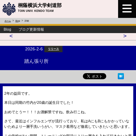
桐蔭横浜大学剣道部
TOIN UNIV. KENDO TEAM
ホーム
Blog
詳細
Blog ブログ更新情報
<
>
2026-2-6
リリース
踏ん張り所
2年の益田です。
本日は同期の竹内が20歳の誕生日でした！
おめでとうー！！！お酒解禁ですね。飲み行こね。
さて、最近はインフルエンザが流行っており、私はAにもBにもかかっていな
いためより一層手洗いうがい、マスク着用など徹底していきたいと思います。
この学校がない期間、トレーニングや部活により一層力を入れて行きたいと思