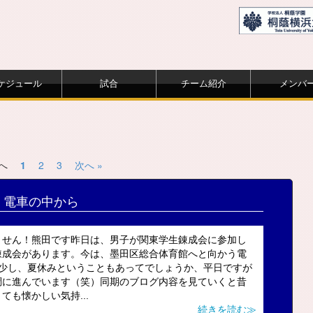
ケジュール
試合
チーム紹介
メンバ
前へ
1
2
3
次へ »
電車の中から
ません！熊田です昨日は、男子が関東学生錬成会に参加し
錬成会があります。今は、墨田区総合体育館へと向かう電
と少し、夏休みということもあってでしょうか、平日ですが
調に進んでいます（笑）同期のブログ内容を見ていくと昔
も懐かしい気持...
続きを読む≫