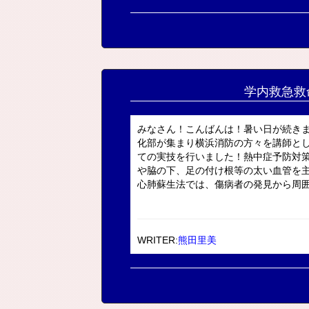
学内救急救
みなさん！こんばんは！暑い日が続き
化部が集まり横浜消防の方々を講師と
ての実技を行いました！熱中症予防対
や脇の下、足の付け根等の太い血管を
心肺蘇生法では、傷病者の発見から周囲の
WRITER:
熊田里美