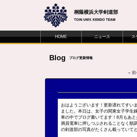
桐蔭横浜大学剣道部
TOIN UNIV. KENDO TEAM
HOME
ニュース
ス
Blog
ブログ更新情報
« 
おはようございます！更新遅れてすい
ました。本日は、女子の関東女子学生
車の中でブログ書いてます！8月もあ
満員電車に押しつぶされることなく順
の剣道部の写真がたくさん載っていてとて