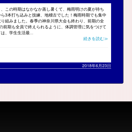
、、この時期はなかなか蒸し暑くて、梅雨明けの夏が待ち
から3本打ち込みと技練、地稽古でした！梅雨時期でも集中
取り組みました。春季の神奈川県大会も終わり、前期の全
りの前期も全員で終えられるように、体調管理に気をつけて
、学生生活最...
続きを読む≫
2018年6月23日