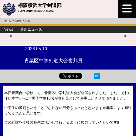
桐蔭横浜大学剣道部
TOIN UNIV. KENDO TEAM
ホーム
News
詳細
News 最新ニュース
<
>
2026.05.10
青葉区中学剣道大会審判員
本日青葉台中学校にて、青葉区中学剣道大会が開催されました。また、それに
伴い本学から1年男子学生10名が審判員としてお手伝いさせて頂きました。
中学生の審判ということでなれない部分もあったと思いますが非常によく頑張
ってくれたと思います。
この経験を今後の審判に活かして行けるように努力していきたいです!!